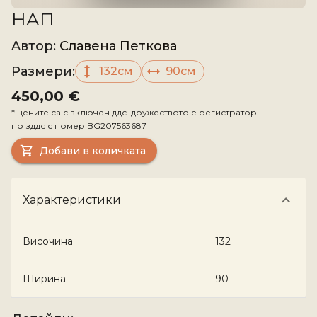
НАП
Aвтор
:
Славена Петкова
Размери
:
132см
90см
450,00 €
*
цените са с включен ддс. дружеството е регистратор
по зддс с номер
BG207563687
Добави в количката
Характеристики
Височина
132
Ширина
90