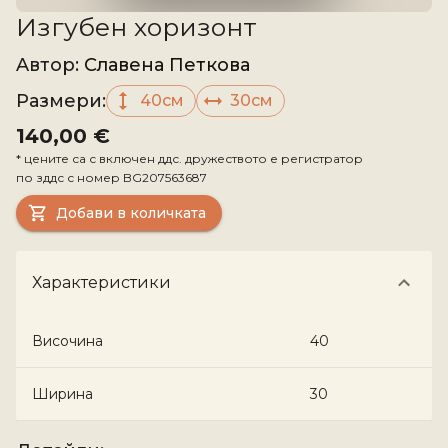
Изгубен хоризонт
Aвтор
:
Славена Петкова
Размери
:
40см
30см
140,00 €
*
цените са с включен ддс. дружеството е регистратор
по зддс с номер
BG207563687
Добави в количката
Характеристики
Височина
40
Ширина
30