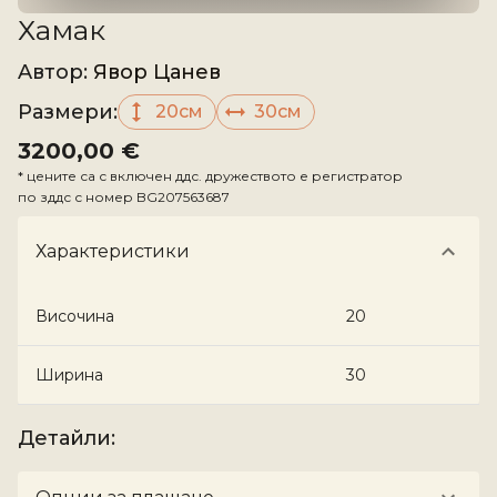
Хамак
Aвтор
:
Явор Цанев
Размери
:
20см
30см
3200,00 €
*
цените са с включен ддс. дружеството е регистратор
по зддс с номер
BG207563687
Характеристики
Височина
20
Ширина
30
Детайли
: