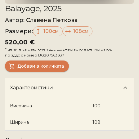
Balayage, 2025
Aвтор
:
Славена Петкова
Размери
:
100см
108см
520,00 €
*
цените са с включен ддс. дружеството е регистратор
по зддс с номер
BG207563687
Добави в количката
Характеристики
Височина
100
Ширина
108