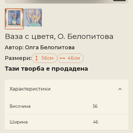
Ваза с цветя, О. Белопитова
Aвтор
:
Олга Белопитова
Размери
:
56см
46см
Тази творба е продадена
Характеристики
Височина
56
Ширина
46