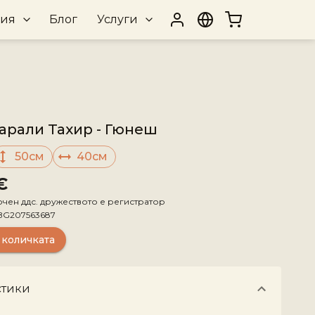
рия
Блог
Услуги
арали Тахир - Гюнеш
50см
40см
€
ючен ддс. дружеството е регистратор
BG207563687
 количката
стики