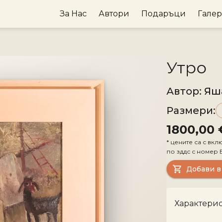
За Нас
Автори
Подаръци
Гале
Утро
Aвтор
:
Яш
Размери
:
1800,00 
*
цените са с вкл
по зддс с номер
Добави в
Характери