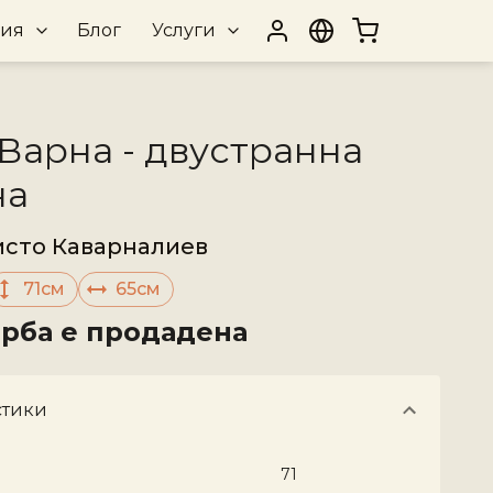
рия
Блог
Услуги
Варна - двустранна
на
исто Каварналиев
71см
65см
орба е продадена
стики
71