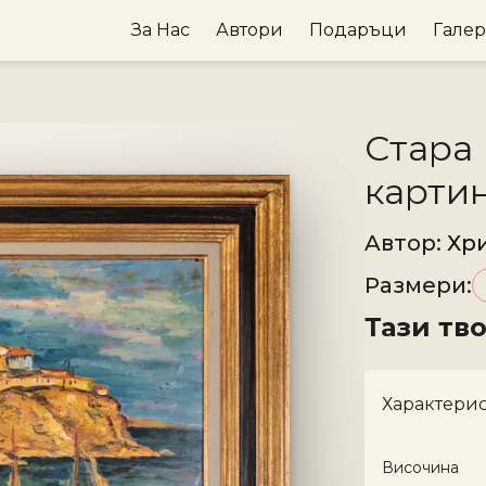
За Нас
Автори
Подаръци
Гале
Стара 
карти
Aвтор
:
Хр
Размери
:
Тази тв
Характери
Височина