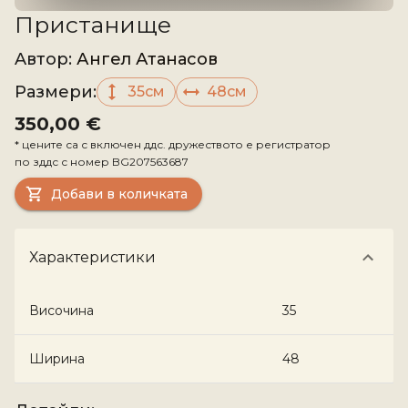
Пристанище
Aвтор
:
Ангел Атанасов
Размери
:
35см
48см
350,00 €
*
цените са с включен ддс. дружеството е регистратор
по зддс с номер
BG207563687
Добави в количката
Характеристики
Височина
35
Ширина
48