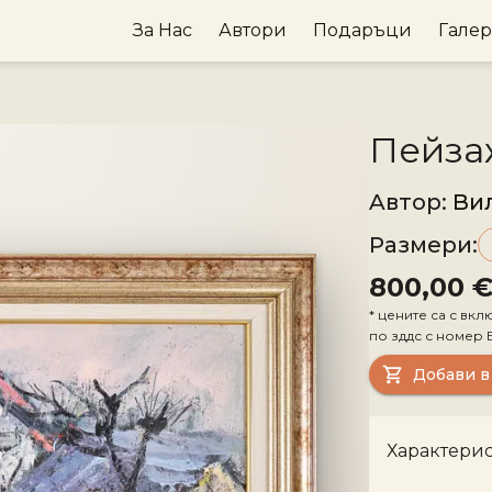
За Нас
Автори
Подаръци
Гале
Пейза
Aвтор
:
Ви
Размери
:
800,00 
*
цените са с вкл
по зддс с номер
Добави в
Характери