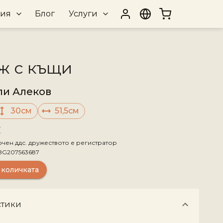
рия
Блог
Услуги
ж с къщи
ли Алеков
30см
51,5см
€
ючен ддс. дружеството е регистратор
BG207563687
 количката
стики