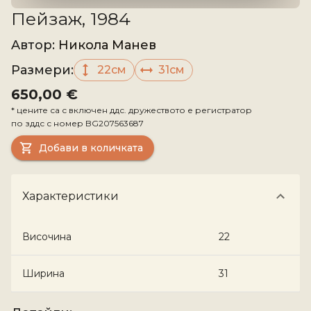
Пейзаж, 1984
Aвтор
:
Никола Манев
Размери
:
22см
31см
650,00 €
*
цените са с включен ддс. дружеството е регистратор
по зддс с номер
BG207563687
Добави в количката
Характеристики
Височина
22
Ширина
31