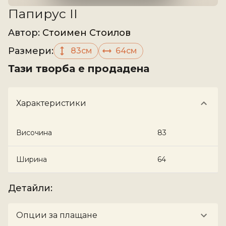
Папирус II
Aвтор
:
Стоимен Стоилов
Размери
:
83см
64см
Тази творба е продадена
Характеристики
Височина
83
Ширина
64
Детайли
:
Опции за плащане