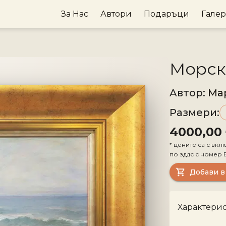
За Нас
Автори
Подаръци
Гале
Морски
Aвтор
:
Ма
Размери
:
4000,00
*
цените са с вкл
по зддс с номер
Добави в
Характери