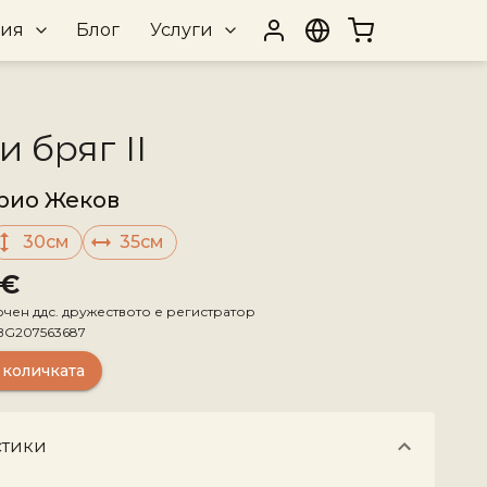
рия
Блог
Услуги
 бряг II
рио Жеков
30см
35см
 €
ючен ддс. дружеството е регистратор
BG207563687
 количката
стики