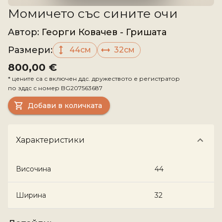
Момичето със сините очи
Aвтор
:
Георги Ковачев - Гришата
Размери
:
44см
32см
800,00 €
*
цените са с включен ддс. дружеството е регистратор
по зддс с номер
BG207563687
Добави в количката
Характеристики
Височина
44
Ширина
32