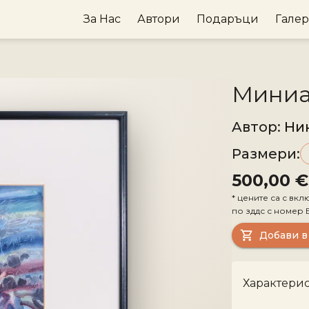
За Нас
Автори
Подаръци
Гале
Миниа
Aвтор
:
Ни
Размери
:
500,00 €
*
цените са с вкл
по зддс с номер
Добави в
Характери