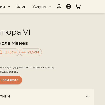
рия
Блог
Услуги
тюра VI
кола Манев
31,5см
21,5см
ючен ддс. дружеството е регистратор
BG207563687
 количката
стики