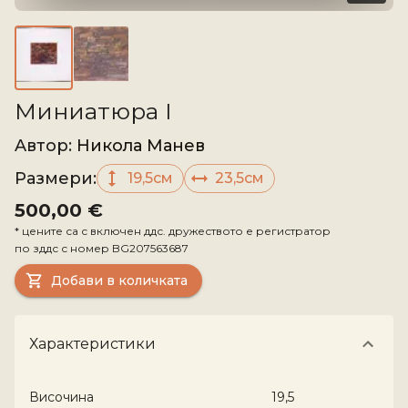
Миниатюра I
Aвтор
:
Никола Манев
Размери
:
19,5см
23,5см
500,00 €
*
цените са с включен ддс. дружеството е регистратор
по зддс с номер
BG207563687
Добави в количката
Характеристики
Височина
19,5