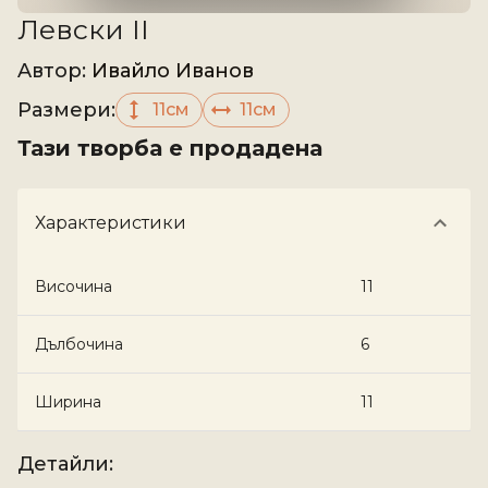
Левски II
Aвтор
:
Ивайло Иванов
Размери
:
11см
11см
Тази творба е продадена
Характеристики
Височина
11
Дълбочина
6
Ширина
11
Детайли
: