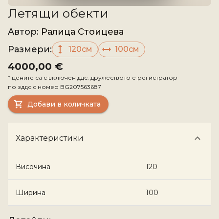
Летящи обекти
Aвтор
:
Ралица Стоицева
Размери
:
120см
100см
4000,00 €
*
цените са с включен ддс. дружеството е регистратор
по зддс с номер
BG207563687
Добави в количката
Характеристики
Височина
120
Ширина
100