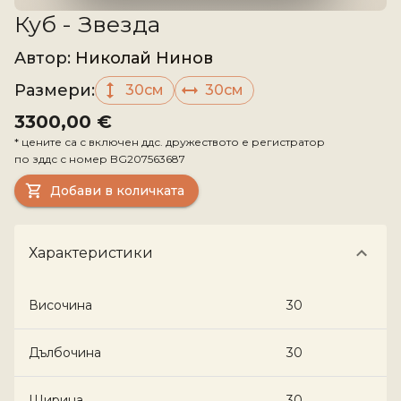
Куб - Звезда
Aвтор
:
Николай Нинов
Размери
:
30см
30см
3300,00 €
*
цените са с включен ддс. дружеството е регистратор
по зддс с номер
BG207563687
Добави в количката
Характеристики
Височина
30
Дълбочина
30
Ширина
30