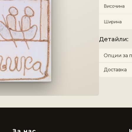
Височина
Ширина
Детайли
:
Опции за 
Доставка
За нас