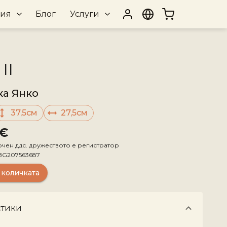
рия
Блог
Услуги
II
ка Янко
37,5см
27,5см
 €
ючен ддс. дружеството е регистратор
BG207563687
 количката
стики