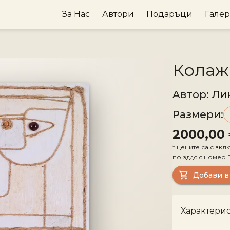
За Нас
Автори
Подаръци
Гале
Колаж 
Aвтор
:
Ли
Размери
:
2000,00
*
цените са с вкл
по зддс с номер
Добави в
Характери