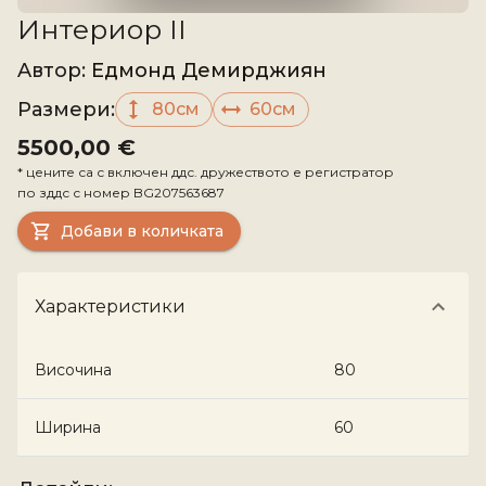
Интериор II
Aвтор
:
Едмонд Демирджиян
Размери
:
80см
60см
5500,00 €
*
цените са с включен ддс. дружеството е регистратор
по зддс с номер
BG207563687
Добави в количката
Характеристики
Височина
80
Ширина
60