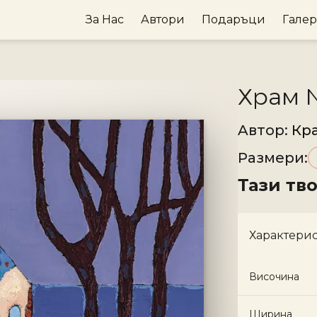
За Нас
Автори
Подаръци
Гале
Храм 
Aвтор
:
Кр
Размери
:
Тази тв
Характери
Височина
Ширина