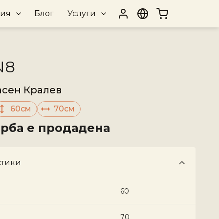
рия
Блог
Услуги
N8
асен Кралев
60см
70см
орба е продадена
стики
60
70