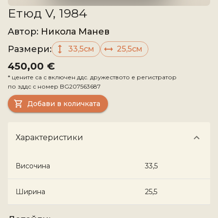
Етюд V, 1984
Aвтор
:
Никола Манев
Размери
:
33,5см
25,5см
450,00 €
*
цените са с включен ддс. дружеството е регистратор
по зддс с номер
BG207563687
Добави в количката
Характеристики
Височина
33,5
Ширина
25,5