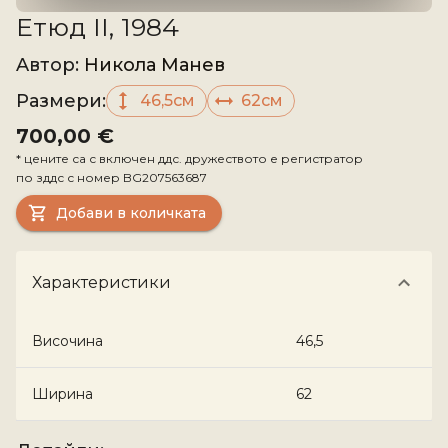
Етюд II, 1984
Aвтор
:
Никола Манев
Размери
:
46,5см
62см
700,00 €
*
цените са с включен ддс. дружеството е регистратор
по зддс с номер
BG207563687
Добави в количката
Характеристики
Височина
46,5
Ширина
62