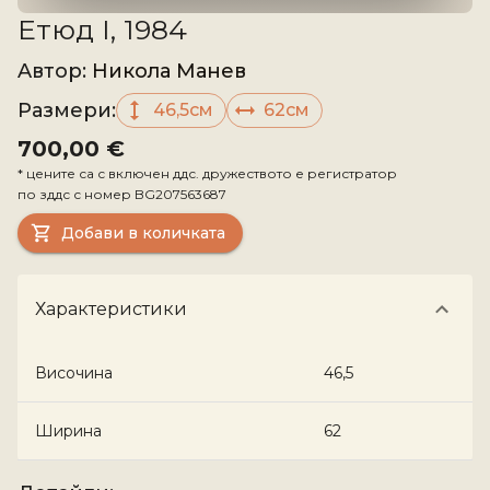
Етюд I, 1984
Aвтор
:
Никола Манев
Размери
:
46,5см
62см
700,00 €
*
цените са с включен ддс. дружеството е регистратор
по зддс с номер
BG207563687
Добави в количката
Характеристики
Височина
46,5
Ширина
62