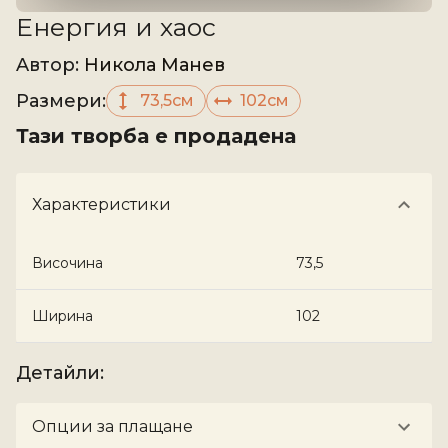
Енергия и хаос
Aвтор
:
Никола Манев
Размери
:
73,5см
102см
Тази творба е продадена
Характеристики
Височина
73,5
Ширина
102
Детайли
:
Опции за плащане