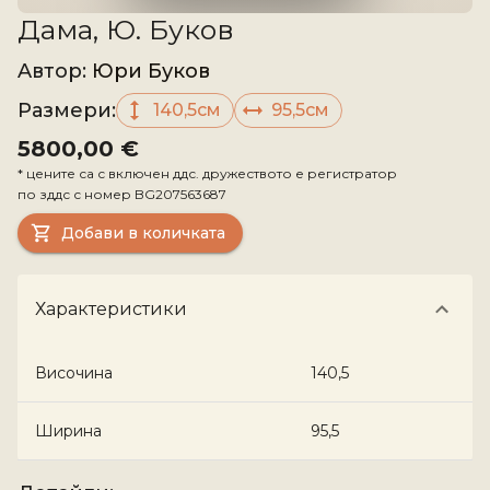
Дама, Ю. Буков
Aвтор
:
Юри Буков
Размери
:
140,5см
95,5см
5800,00 €
*
цените са с включен ддс. дружеството е регистратор
по зддс с номер
BG207563687
Добави в количката
Характеристики
Височина
140,5
Ширина
95,5