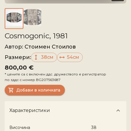
Cosmogonic, 1981
Aвтор
:
Стоимен Стоилов
Размери
:
38см
54см
800,00 €
*
цените са с включен ддс. дружеството е регистратор
по зддс с номер
BG207563687
Добави в количката
Характеристики
Височина
38