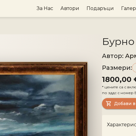
За Нас
Автори
Подаръци
Гале
Бурно
Aвтор
:
Ар
Размери
:
1800,00 
*
цените са с вкл
по зддс с номер
Добави в
Характери