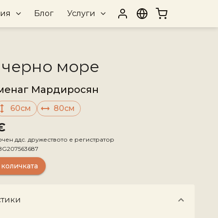
рия
Блог
Услуги
 черно море
менаг Мардиросян
60см
80см
€
ючен ддс. дружеството е регистратор
BG207563687
 количката
стики