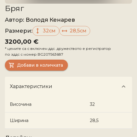
Бряг
Aвтор
:
Володя Кенарев
Размери
:
32см
28,5см
3200,00 €
*
цените са с включен ддс. дружеството е регистратор
по зддс с номер
BG207563687
Добави в количката
Характеристики
Височина
32
Ширина
28,5