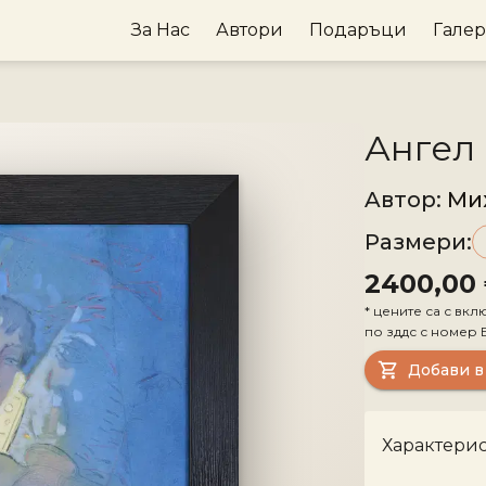
За Нас
Автори
Подаръци
Гале
Ангел
Aвтор
:
Ми
Размери
:
2400,00
*
цените са с вкл
по зддс с номер
Добави в
Характери