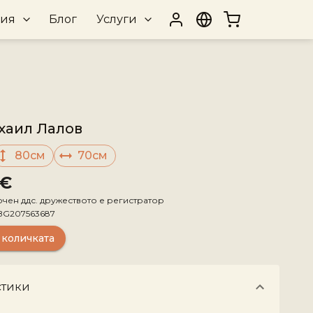
рия
Блог
Услуги
хаил Лалов
80см
70см
 €
ючен ддс. дружеството е регистратор
BG207563687
 количката
стики