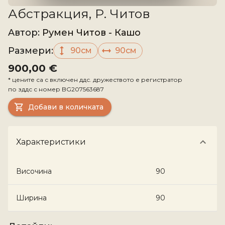
Абстракция, Р. Читов
Aвтор
:
Румен Читов - Кашо
Размери
:
90см
90см
900,00 €
*
цените са с включен ддс. дружеството е регистратор
по зддс с номер
BG207563687
Добави в количката
Характеристики
Височина
90
Ширина
90