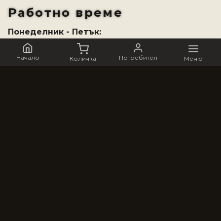
Работно време
Понеделник - Петък:
9:00 - 19:00
Събота:
Начало
Потребител
Количка
Меню
10:00-18:00
Неделя:
Почивен ден
За нас
“Галерия 33“ е най-новата галерия в сърцето на
Варна. Тя отваря врати на 3 март 2024 г.
Основателите на галерията, след години опит,
решават да създадат свое пространство за
модерно и съвременно изкуство. Галерията се
намира в централата стара част на Варна на ул.
“Габрово” 2А, в прекрасна сграда от началото на
миналия век.