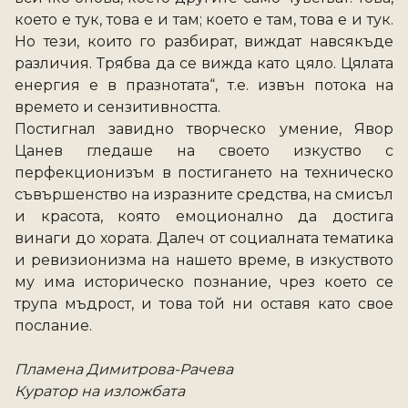
което е тук, това е и там; което е там, това е и тук. 
Но тези, които го разбират, виждат навсякъде 
различия. Трябва да се вижда като цяло. Цялата 
енергия е в празнотата“, т.е. извън потока на 
времето и сензитивността. 
Постигнал завидно творческо умение, Явор 
Цанев гледаше на своето изкуство с 
перфекционизъм в постигането на техническо 
съвършенство на изразните средства, на смисъл 
и красота, която емоционално да достига 
винаги до хората. Далеч от социалната тематика 
и ревизионизма на нашето време, в изкуството 
му има историческо познание, чрез което се 
трупа мъдрост, и това той ни оставя като свое 
послание. 
Пламена Димитрова-Рачева 
Куратор на изложбата 