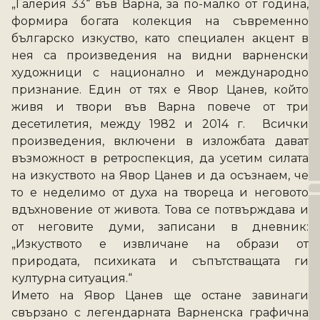
„Галерия 33“ във Варна, за по-малко от година, 
формира богата колекция на съвременно 
българско изкуство, като специален акцент в 
нея са произведения на видни варненски 
художници с национално и международно 
признание. Един от тях е Явор Цанев, който 
живя и твори във Варна повече от три 
десетилетия, между 1982 и 2014 г.  Всички 
произведения, включени в изложбата дават 
възможност в ретроспекция, да усетим силата 
на изкуството на Явор Цанев и да осъзнаем, че 
то е неделимо от духа на твореца и неговото 
вдъхновение от живота. Това се потвърждава и 
от неговите думи, записани в дневник: 
„Изкуството е извличане на образи от 
природата, психиката и съпътстващата ги 
културна ситуация.“ 
Името на Явор Цанев ще остане завинаги 
свързано с легендарната Варненска графична 