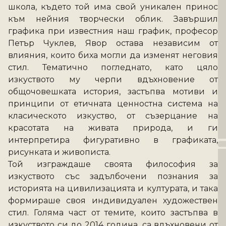
школа, където той има свой уникален принос 
към нейния творчески облик. Завършил 
графика при известния наш график, професор 
Петър Чуклев, Явор остава независим от 
влияния, които биха могли да изменят неговия 
стил. Тематично погледнато, като цяло 
изкуството му черпи вдъхновение от 
общочовешката история, застъпва мотиви и 
принципи от етичната ценностна система на 
класическото изкуство, от съзерцание на 
красотата на живата природа, и ги 
интерпретира фигуративно в графиката, 
рисунката и живописта. 
Той изграждаше своята философия за 
изкуството със задълбочени познания за 
историята на цивилизацията и културата, и така 
формираше своя индивидуален художествен 
стил. Голяма част от темите, които застъпва в 
изкуството си до 2014 година, са вдъхновени от 