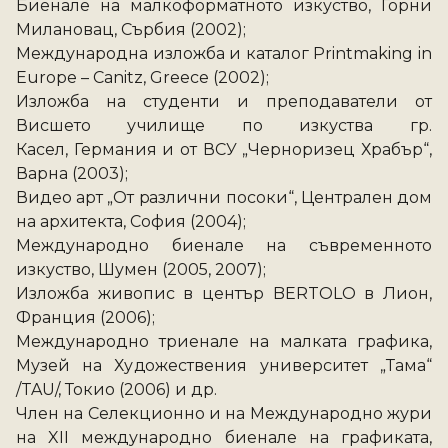
Биенале на малкоформатното изкуство, Горни 
Милановац, Сърбия (2002);
Международна изложба и каталог Printmaking in 
Europe – Canitz, Greece (2002); 
Изложба на студенти и преподаватели от 
Висшето училище по изкуства гр. 
Касел, Германия и от ВСУ „Черноризец Храбър“, 
Варна (2003); 
Видео арт „От различни посоки“, Централен дом 
на архитекта, София (2004); 
Международно биенале на съвременното 
изкуство, Шумен (2005, 2007); 
Изложба живопис в център BERTOLO в Лион, 
Франция (2006); 
Международно триенале на малката графика, 
Музей на Художествения университет „Тама“ 
/TAU/, Токио (2006) и др. 
Член на Селекционно и на Международно жури 
на XII международно биенале на графиката, 