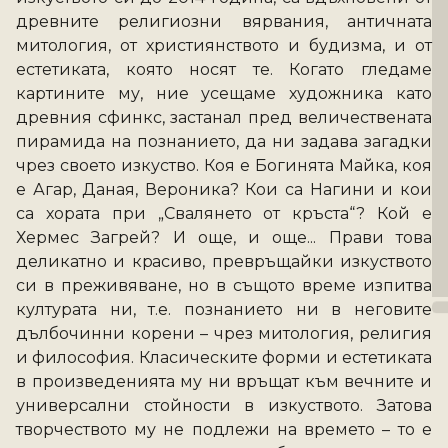
древните религиозни вярвания, античната 
митология, от християнството и будизма, и от 
естетиката, която носят те. Когато гледаме 
картините му, ние усещаме художника като 
древния сфинкс, застанал пред величествената 
пирамида на познанието, да ни задава загадки 
чрез своето изкуство. Коя е Богинята Майка, коя 
е Агар, Даная, Вероника? Кои са Нагини и кои 
са хората при „Свалянето от кръста“? Кой е 
Хермес Загрей? И още, и още... Прави това 
деликатно и красиво, превръщайки изкуството 
си в преживяване, но в същото време изпитва 
културата ни, т.е. познанието ни в неговите 
дълбочинни корени – чрез митология, религия 
и философия. Класическите форми и естетиката 
в произведенията му ни връщат към вечните и 
универсални стойности в изкуството. Затова 
творчеството му не подлежи на времето – то е 