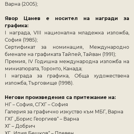
Варна (2005); 
Явор Цанев е носител на награди за 
графика: 
І награда, VІІІ национална младежка изложба, 
София (1985);
Сертификат за номинация, Международно 
биенале на графиката Тайпей, Тайван (1991); 
Премия, ІV Годишна международна изложба на 
миниатюрата, Торонто, Канада;  
І награда за графика, Обща художествена 
изложба, Търговище (1998). 
Негови произведения са притежание на: 
НГ – София, СГХГ – София
Галерия за графично изкуство към МБГ, Варна
ГХГ „Борис Георгиев“ – Варна
ХГ – Добрич
ХГ „Илия Бешков“ – Плевен