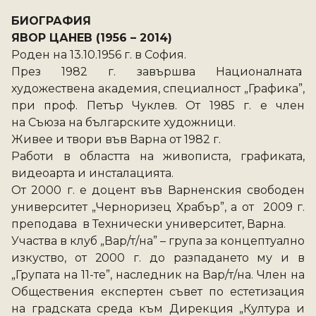
БИОГРАФИЯ
ЯВОР ЦАНЕВ (1956 – 2014) 
Роден на 13.10.1956 г. в София.  
През 1982 г. завършва Националната  
художествена академия, специалност „Графика”, 
при проф. Петър Чуклев. От 1985 г. е член 
на Съюза на българските художници.  
Живее и твори във Варна от 1982 г.  
Работи в областта на живописта, графиката, 
видеоарта и инсталацията.   
От 2000 г. е доцент във Варненския свободен 
университет „Черноризец Храбър”, а от  2009 г. 
преподава  в Технически университет, Варна.  
Участва в клуб „Вар/т/на” – група за концептуално 
изкуство, от 2000 г. до разпадането му и в 
„Групата на 11-те”, наследник на Вар/т/на. Член на 
Обществения експертен съвет по естетизация 
на градската среда към Дирекция „Култура и 