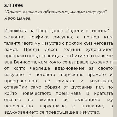
3.11.1996
“Докато имаме въображение, имаме надежда”
Явор Цанев
Изложбата на Явор Цанев „Родени в тишина“ – 
живопис, графика, рисунка, е поглед към 
талантливото му изкуство с поклон към неговата 
памет. Преди десет години художникът 
прекрачи отвъд границата на битието и навлезе 
във Вечността, към която се взираше духовно и 
от която черпеше вдъхновение за своето 
изкуство. В неговото творчество времето и 
пространството се сливаха и изчезваха, 
оставяйки само образи от духовния път, по 
който човечеството преминава. В кратката 
отсечка на живота си съзнанието му 
непрестанно нарастваше с познание, а 
вдъхновението се превръщаше в изкуство. 