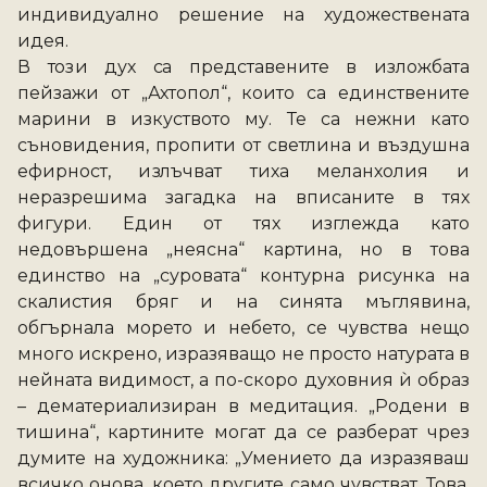
индивидуално решение на художествената 
идея. 
В този дух са представените в изложбата 
пейзажи от „Ахтопол“, които са единствените 
марини в изкуството му. Те са нежни като 
съновидения, пропити от светлина и въздушна 
ефирност, излъчват тиха меланхолия и 
неразрешима загадка на вписаните в тях 
фигури. Един от тях изглежда като 
недовършена „неясна“ картина, но в това 
единство на „суровата“ контурна рисунка на 
скалистия бряг и на синята мъглявина, 
обгърнала морето и небето, се чувства нещо 
много искрено, изразяващо не просто натурата в 
нейната видимост, а по-скоро духовния ѝ образ 
– дематериализиран в медитация. „Родени в 
тишина“, картините могат да се разберат чрез 
думите на художника: „Умението да изразяваш 
всичко онова, което другите само чувстват. Това, 