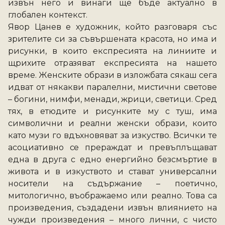
извън него и винаги ще бъде актуално в 
глобален контекст. 
Явор Цанев е художник, който разговаря със 
зрителите си за съвършената красота, но има и 
рисунки, в които експресията на линиите и 
щрихите отразяват експресията на нашето 
време. Женските образи в изложбата сякаш сега 
идват от някакви паралелни, мистични светове 
– богини, нимфи, менади, жрици, светици. Сред 
тях, в етюдите и рисунките му с туш, има 
символични и реални женски образи, които 
като музи го вдъхновяват за изкуство. Всички те 
асоциативно се прераждат и превъплъщават 
една в друга с едно енергийно безсмъртие в 
живота и в изкуството и стават универсални 
носители на съдържание – поетично, 
митологично, въображаемо или реално. Това са 
произведения, създадени извън влиянието на 
чужди произведения – много лични, с чисто 