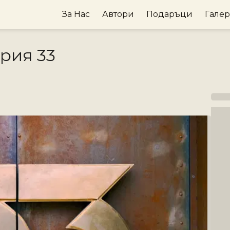
За Нас
Автори
Подаръци
Гале
рия 33