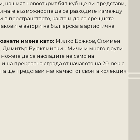
, нашият новооткрит бял куб ще ви представи, 
имате възможността да се разходите измежду 
в пространството, както и да се срещнете 
наковите автори на българската артистична 
ознати имена като: 
Милко Божков, Стоимен 
в, Димитър Буюклийски - Мичи и много други 
 можете да се насладите не само на 
на прекрасна сграда от началото на 20. век с 
а ще представи малка част от своята колекция.