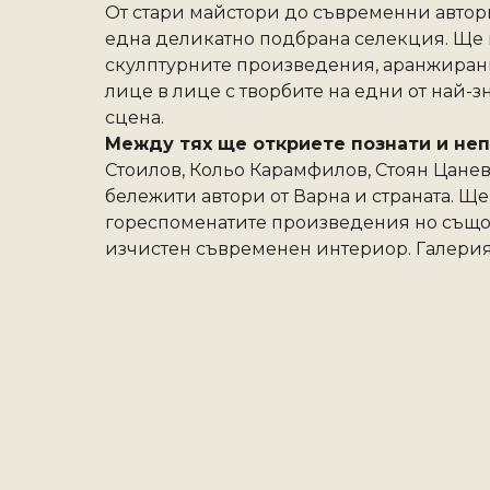
От стари майстори до съвременни автори
една деликатно подбрана селекция. Ще 
скулптурните произведения, аранжирани 
лице в лице с творбите на едни от най-з
сцена. 
Между тях ще откриете познати и неп
Стоилов, Кольо Карамфилов, Стоян Цане
бележити автори от Варна и страната. Ще
гореспоменатите произведения но също и 
изчистен съвременен интериор. Галерият