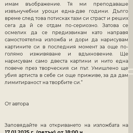
имам въображение. Тя ми преподаваше 
извънучебни уроци една-две години. Дълго 
време след това потисках тази си страст и реших 
сега да й се отдам по-сериозно. Затова се 
осмелих да се предизвикам като направя 
самостоятелна изложба и дори да нарисувам 
картините си в последния момент за още по-
голямо изживяване и вдъхновение. Ще 
нарисувам само двеста картини и нито една 
повече през творческия си път. Умишлено ще 
убия артиста в себе си още приживе, за да дам 
лимитираност на творбите си.“
От автора
Заповядайте на откриването на изложбата на 
17.01.2025 г. (петък) от 18:00 ч. 