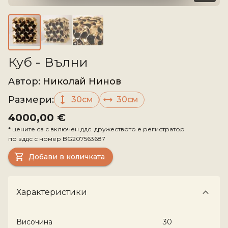
Куб - Вълни
Aвтор
:
Николай Нинов
Размери
:
30см
30см
4000,00 €
*
цените са с включен ддс. дружеството е регистратор
по зддс с номер
BG207563687
Добави в количката
Характеристики
Височина
30