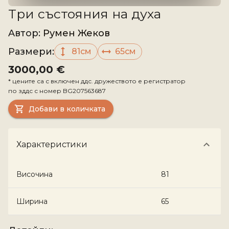
Три състояния на духа
Aвтор
:
Румен Жеков
Размери
:
81см
65см
3000,00 €
*
цените са с включен ддс. дружеството е регистратор
по зддс с номер
BG207563687
Добави в количката
Характеристики
Височина
81
Ширина
65